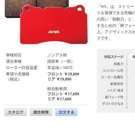
「WS」は、ストリ
スを発揮できる究極
の高い「制動力」と
するための「耐フェ
上。アドヴィックス
ドです。
車検対応
ノンアス材
適合車種
国産車（一部）
ローター許容温度
常温域～500℃
希望小売価格
フロント ￥19,800
（税込）
リア ￥19,800
軽自動車用
フロント ￥17,600
リア ￥17,600